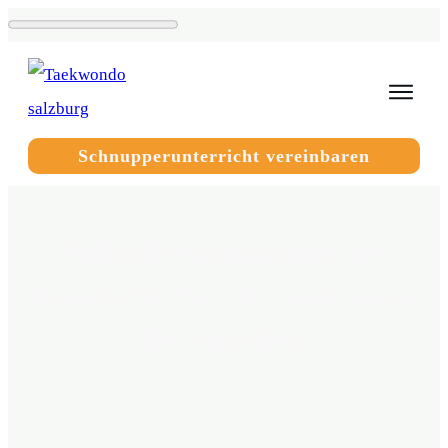
Schnupperunterricht vereinbaren
Selbstbewusstsein bei
Kindern durch Taekwon-
Do stärken